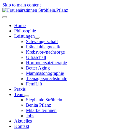
Skip to main content
Home
Philosophie
Leistungen
Schwangerschaft
Pränataldiagnostik
Krebsvor-/nachsorge
Ultraschall
Hormonersatztherapie
Better Aging
Mammasonographie
Teenagersprechstunde
FemiLift
Praxis
Team
Stephanie Ströhlein
Benita Pflanz
Mitarbeiterinnen
Jobs
Aktuelles
Kontakt