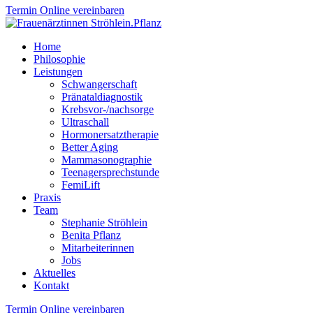
Termin Online vereinbaren
Home
Philosophie
Leistungen
Schwangerschaft
Pränataldiagnostik
Krebsvor-/nachsorge
Ultraschall
Hormonersatztherapie
Better Aging
Mammasonographie
Teenagersprechstunde
FemiLift
Praxis
Team
Stephanie Ströhlein
Benita Pflanz
Mitarbeiterinnen
Jobs
Aktuelles
Kontakt
Termin Online vereinbaren