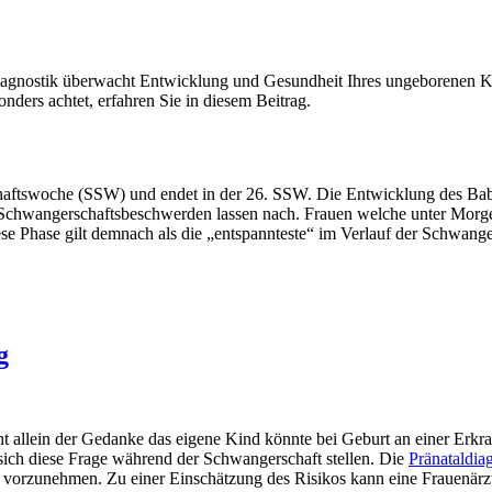
diagnostik überwacht Entwicklung und Gesundheit Ihres ungeborenen Ki
nders achtet, erfahren Sie in diesem Beitrag.
haftswoche (SSW) und endet in der 26. SSW. Die Entwicklung des Babys
chwangerschaftsbeschwerden lassen nach. Frauen welche unter Morgenü
e Phase gilt demnach als die „entspannteste“ im Verlauf der Schwange
g
t allein der Gedanke das eigene Kind könnte bei Geburt an einer Erk
 sich diese Frage während der Schwangerschaft stellen. Die
Pränataldia
vorzunehmen. Zu einer Einschätzung des Risikos kann eine Frauenärz