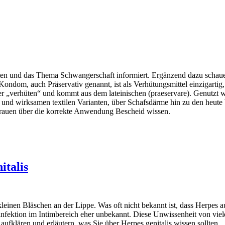
ten und das Thema Schwangerschaft informiert. Ergänzend dazu schauen
Kondom, auch Präservativ genannt, ist als Verhütungsmittel einzigartig, 
 „verhüten“ und kommt aus dem lateinischen (praeservare). Genutzt wir
n und wirksamen textilen Varianten, über Schafsdärme hin zu den heut
s Frauen über die korrekte Anwendung Bescheid wissen.
italis
leinen Bläschen an der Lippe. Was oft nicht bekannt ist, dass Herpe
irusinfektion im Intimbereich eher unbekannt. Diese Unwissenheit von v
ufklären und erläutern, was Sie über Herpes genitalis wissen sollten.