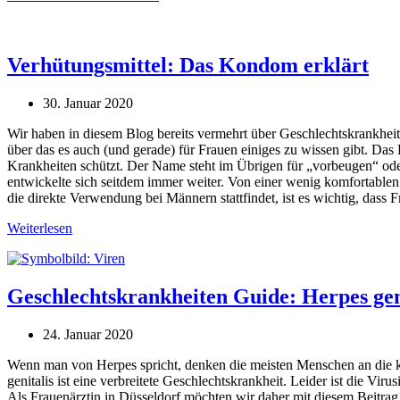
Verhütungsmittel: Das Kondom erklärt
30. Januar 2020
Wir haben in diesem Blog bereits vermehrt über Geschlechtskrankhei
über das es auch (und gerade) für Frauen einiges zu wissen gibt. Das 
Krankheiten schützt. Der Name steht im Übrigen für „vorbeugen“ oder
entwickelte sich seitdem immer weiter. Von einer wenig komfortable
die direkte Verwendung bei Männern stattfindet, ist es wichtig, das
Weiterlesen
Geschlechtskrankheiten Guide: Herpes gen
24. Januar 2020
Wenn man von Herpes spricht, denken die meisten Menschen an die k
genitalis ist eine verbreitete Geschlechtskrankheit. Leider ist die V
Als Frauenärztin in Düsseldorf möchten wir daher mit diesem Beitrag a