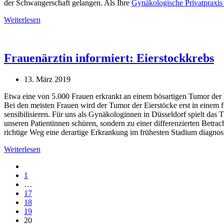
der Schwangerschaft gelangen. Als Ihre
Gynäkologische Privatpraxis
Weiterlesen
Frauenärztin informiert: Eierstockkrebs
13. März 2019
Etwa eine von 5.000 Frauen erkrankt an einem bösartigen Tumor der
Bei den meisten Frauen wird der Tumor der Eierstöcke erst in einem f
sensibilisieren. Für uns als Gynäkologinnen in Düsseldorf spielt das
unseren Patientinnen schüren, sondern zu einer differenzierten Betra
richtige Weg eine derartige Erkrankung im frühesten Stadium diagnost
Weiterlesen
1
…
17
18
19
20