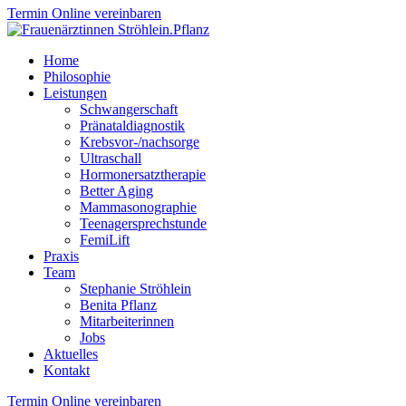
Termin Online vereinbaren
Home
Philosophie
Leistungen
Schwangerschaft
Pränataldiagnostik
Krebsvor-/nachsorge
Ultraschall
Hormonersatztherapie
Better Aging
Mammasonographie
Teenagersprechstunde
FemiLift
Praxis
Team
Stephanie Ströhlein
Benita Pflanz
Mitarbeiterinnen
Jobs
Aktuelles
Kontakt
Termin Online vereinbaren