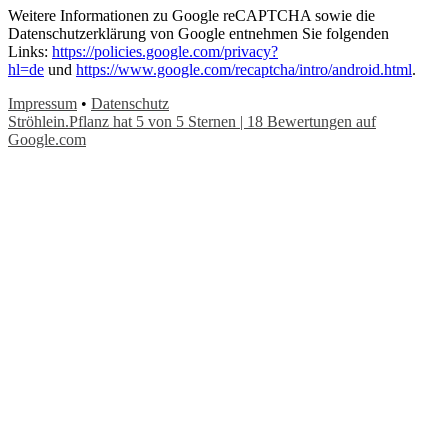
Weitere Informationen zu Google reCAPTCHA sowie die
Datenschutzerklärung von Google entnehmen Sie folgenden
Links:
https://policies.google.com/privacy?
hl=de
und
https://www.google.com/recaptcha/intro/android.html
.
Impressum
•
Datenschutz
Ströhlein.Pflanz
hat
5
von
5
Sternen
|
18
Bewertungen auf
Google.com