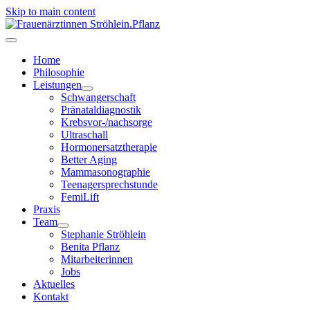
Skip to main content
Home
Philosophie
Leistungen
Schwangerschaft
Pränataldiagnostik
Krebsvor-/nachsorge
Ultraschall
Hormonersatztherapie
Better Aging
Mammasonographie
Teenagersprechstunde
FemiLift
Praxis
Team
Stephanie Ströhlein
Benita Pflanz
Mitarbeiterinnen
Jobs
Aktuelles
Kontakt