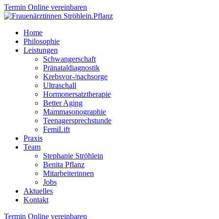
Termin Online vereinbaren
Home
Philosophie
Leistungen
Schwangerschaft
Pränataldiagnostik
Krebsvor-/nachsorge
Ultraschall
Hormonersatztherapie
Better Aging
Mammasonographie
Teenagersprechstunde
FemiLift
Praxis
Team
Stephanie Ströhlein
Benita Pflanz
Mitarbeiterinnen
Jobs
Aktuelles
Kontakt
Termin Online vereinbaren