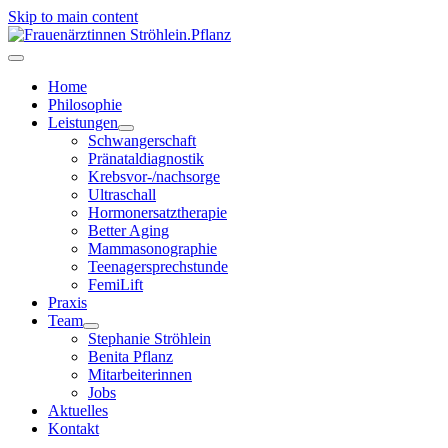
Skip to main content
Home
Philosophie
Leistungen
Schwangerschaft
Pränataldiagnostik
Krebsvor-/nachsorge
Ultraschall
Hormonersatztherapie
Better Aging
Mammasonographie
Teenagersprechstunde
FemiLift
Praxis
Team
Stephanie Ströhlein
Benita Pflanz
Mitarbeiterinnen
Jobs
Aktuelles
Kontakt