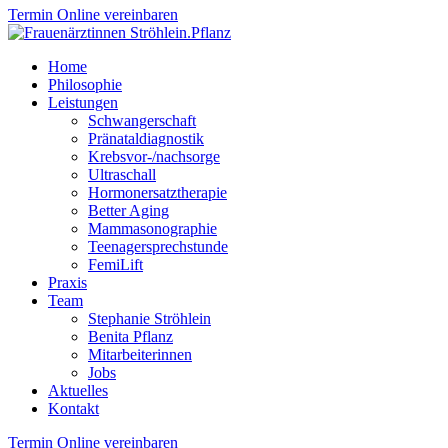
Termin Online vereinbaren
Home
Philosophie
Leistungen
Schwangerschaft
Pränataldiagnostik
Krebsvor-/nachsorge
Ultraschall
Hormonersatztherapie
Better Aging
Mammasonographie
Teenagersprechstunde
FemiLift
Praxis
Team
Stephanie Ströhlein
Benita Pflanz
Mitarbeiterinnen
Jobs
Aktuelles
Kontakt
Termin Online vereinbaren