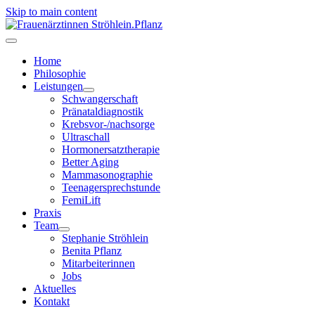
Skip to main content
Home
Philosophie
Leistungen
Schwangerschaft
Pränataldiagnostik
Krebsvor-/nachsorge
Ultraschall
Hormonersatztherapie
Better Aging
Mammasonographie
Teenagersprechstunde
FemiLift
Praxis
Team
Stephanie Ströhlein
Benita Pflanz
Mitarbeiterinnen
Jobs
Aktuelles
Kontakt