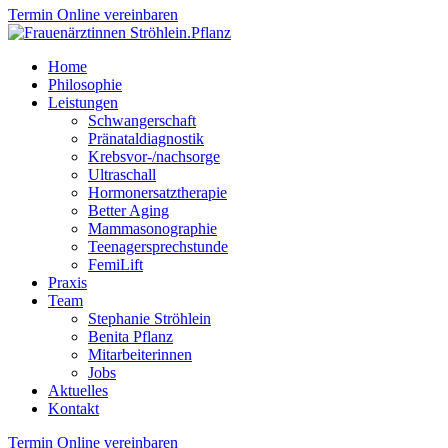
Termin Online vereinbaren
Home
Philosophie
Leistungen
Schwangerschaft
Pränataldiagnostik
Krebsvor-/nachsorge
Ultraschall
Hormonersatztherapie
Better Aging
Mammasonographie
Teenagersprechstunde
FemiLift
Praxis
Team
Stephanie Ströhlein
Benita Pflanz
Mitarbeiterinnen
Jobs
Aktuelles
Kontakt
Termin Online vereinbaren