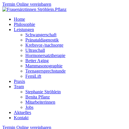
Termin Online vereinbaren
Home
Philosophie
Leistungen
Schwangerschaft
Pränataldiagnostik
Krebsvor-/nachsorge
Ultraschall
Hormonersatztherapie
Better Aging
Mammasonographie
Teenagersprechstunde
FemiLift
Praxis
Team
Stephanie Ströhlein
Benita Pflanz
Mitarbeiterinnen
Jobs
Aktuelles
Kontakt
Termin Online vereinbaren