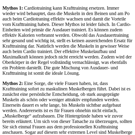
Mythos 1:
Cardiotraining kann Krafttraining ersetzen. Immer
wieder wird behauptet, dass die Muskeln in den Beinen und am Po
auch beim Cardiotraning effektiv wachsen und damit die Vorteile
vom Krafttraining haben. Dieser Mythos ist leider falsch. In Cardio-
Einheiten wird primär die Ausdauer trainiert. Es können zudem
effektiv Kalorien verbrannt werden. Obwohl das Ausdauertraining
sehr gesund und wichtig ist, stellt es keinen ausreichenden Ersatz für
Krafttraining dar. Natürlich werden die Muskeln in gewisser Weise
auch beim Cardio trainiert. Der effektive Muskelaufbau und
Maximalkraft können jedoch nicht erreicht werden. Zudem wird der
Oberkörper in der Regel vollständig vernachlässigt, was ebenfalls
ein Problem darstellt. Die gute Mischung von Ausdauer- und
Krafttraining ist somit die ideale Lösung.
Mythos 2:
Eine Sorge, die viele Frauen haben, ist, dass
Krafttraining sofort zu maskulinen Muskelbergen führt. Dabei ist es
zunächst eine persönliche Entscheidung, ob stark ausgeprägte
Muskeln als schön oder weniger attraktiv empfunden werden.
Einerseits dauert es sehr lange, bis Muskeln sichtbar aufgebaut
werden. Andererseits ist es für Frauen ohnehin nicht einfach,
„Muskelberge“ aufzubauen. Die Hintergründe haben wir zuvor
bereits erläutert. Um sich von dieser Tatsache zu überzeugen, sollten
Sie sich einmal Frauen aus dem professionellen Krafttraining
anschauen. Sogar auf diesem sehr extremen Level sind Muskelberge