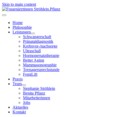
Skip to main content
Home
Philosophie
Leistungen
Schwangerschaft
Pränataldiagnostik
Krebsvor-/nachsorge
Ultraschall
Hormonersatztherapie
Better Aging
Mammasonographie
Teenagersprechstunde
FemiLift
Praxis
Team
Stephanie Ströhlein
Benita Pflanz
Mitarbeiterinnen
Jobs
Aktuelles
Kontakt