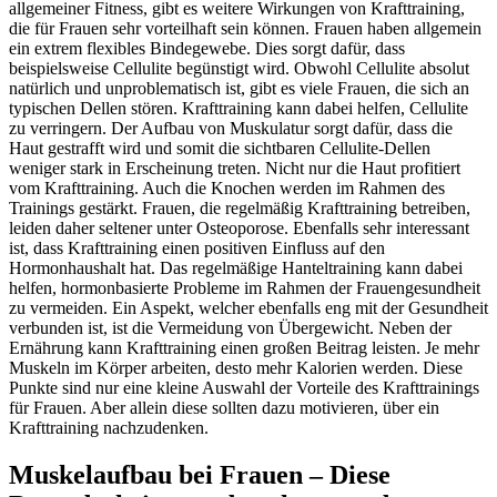
allgemeiner Fitness, gibt es weitere Wirkungen von Krafttraining,
die für Frauen sehr vorteilhaft sein können. Frauen haben allgemein
ein extrem flexibles Bindegewebe. Dies sorgt dafür, dass
beispielsweise Cellulite begünstigt wird. Obwohl Cellulite absolut
natürlich und unproblematisch ist, gibt es viele Frauen, die sich an
typischen Dellen stören. Krafttraining kann dabei helfen, Cellulite
zu verringern. Der Aufbau von Muskulatur sorgt dafür, dass die
Haut gestrafft wird und somit die sichtbaren Cellulite-Dellen
weniger stark in Erscheinung treten. Nicht nur die Haut profitiert
vom Krafttraining. Auch die Knochen werden im Rahmen des
Trainings gestärkt. Frauen, die regelmäßig Krafttraining betreiben,
leiden daher seltener unter Osteoporose. Ebenfalls sehr interessant
ist, dass Krafttraining einen positiven Einfluss auf den
Hormonhaushalt hat. Das regelmäßige Hanteltraining kann dabei
helfen, hormonbasierte Probleme im Rahmen der Frauengesundheit
zu vermeiden. Ein Aspekt, welcher ebenfalls eng mit der Gesundheit
verbunden ist, ist die Vermeidung von Übergewicht. Neben der
Ernährung kann Krafttraining einen großen Beitrag leisten. Je mehr
Muskeln im Körper arbeiten, desto mehr Kalorien werden. Diese
Punkte sind nur eine kleine Auswahl der Vorteile des Krafttrainings
für Frauen. Aber allein diese sollten dazu motivieren, über ein
Krafttraining nachzudenken.
Muskelaufbau bei Frauen – Diese