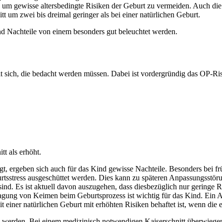
ve, um gewisse altersbedingte Risiken der Geburt zu vermeiden. Auch die 
t um zwei bis dreimal geringer als bei einer natürlichen Geburt.
d Nachteile von einem besonders gut beleuchtet werden.
mit sich, die bedacht werden müssen. Dabei ist vordergründig das OP-Ris
tt als erhöht.
t, ergeben sich auch für das Kind gewisse Nachteile. Besonders bei f
sstress ausgeschüttet werden. Dies kann zu späteren Anpassungsstör
t sind. Es ist aktuell davon auszugehen, dass diesbezüglich nur gering
agung von Keimen beim Geburtsprozess ist wichtig für das Kind. Ein A
 einer natürlichen Geburt mit erhöhten Risiken behaftet ist, wenn die er
rden. Bei einem medizinisch notwendigen Kaiserschnitt überwiegen die