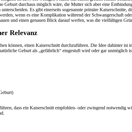
iche Geburt durchaus möglich wäre, die Mutter sich aber eine Entbindu
nterscheiden. Es gibt einerseits sogenannte primäre Kaiserschnitte, d
werden, wenn es eine Komplikation während der Schwangerschaft oder 
uen und einen genauen Blick darauf werfen, was die vielfältigen Grün
her Relevanz
chen können, einen Kaiserschnitt durchzuführen. Die Idee dahinter ist
natürliche Geburt als „gefährlich“ eingestuft wird oder gar unmöglich 
 Geburt)
 führen, dass ein Kaiserschnitt empfohlen- oder zwingend notwendig wir
nd.