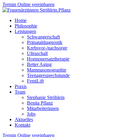
Termin Online vereinbaren
Home
Philosophie
Leistungen
Schwangerschaft
Pränataldiagnostik
Krebsvor-/nachsorge
Ultraschall
Hormonersatztherapie
Better Aging
Mammasonographie
Teenagersprechstunde
FemiLift
Praxis
Team
Stephanie Ströhlein
Benita Pflanz
Mitarbeiterinnen
Jobs
Aktuelles
Kontakt
Termin Online vereinbaren