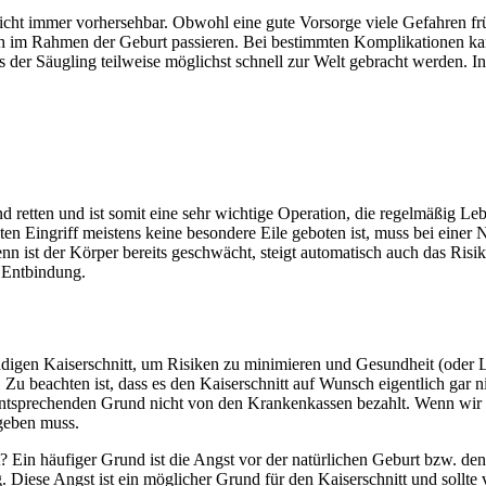
cht immer vorhersehbar. Obwohl eine gute Vorsorge viele Gefahren frü
uch im Rahmen der Geburt passieren. Bei bestimmten Komplikationen k
 der Säugling teilweise möglichst schnell zur Welt gebracht werden. I
 retten und ist somit eine sehr wichtige Operation, die regelmäßig Leb
nten Eingriff meistens keine besondere Eile geboten ist, muss bei eine
enn ist der Körper bereits geschwächt, steigt automatisch auch das Risi
n Entbindung.
digen Kaiserschnitt, um Risiken zu minimieren und Gesundheit (oder 
. Zu beachten ist, dass es den Kaiserschnitt auf Wunsch eigentlich gar
 entsprechenden Grund nicht von den Krankenkassen bezahlt. Wenn wir 
 geben muss.
tt? Ein häufiger Grund ist die Angst vor der natürlichen Geburt bzw. 
. Diese Angst ist ein möglicher Grund für den Kaiserschnitt und sollte 