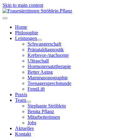
Skip to main content
Home
Philosophie
Leistungen
Schwangerschaft
Pränataldiagnostik
Krebsvor-/nachsorge
Ultraschall
Hormonersatztherapie
Better Aging
Mammasonographie
Teenagersprechstunde
FemiLift
Praxis
Team
Stephanie Ströhlein
Benita Pflanz
Mitarbeiterinnen
Jobs
Aktuelles
Kontakt