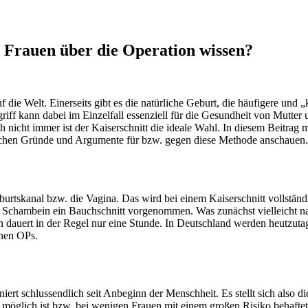
e Frauen über die Operation wissen?
ie Welt. Einerseits gibt es die natürliche Geburt, die häufigere und „k
ngriff kann dabei im Einzelfall essenziell für die Gesundheit von Mutt
 nicht immer ist der Kaiserschnitt die ideale Wahl. In diesem Beitra
dlichen Gründe und Argumente für bzw. gegen diese Methode anschauen.
urtskanal bzw. die Vagina. Das wird bei einem Kaiserschnitt vollständ
chambein ein Bauchschnitt vorgenommen. Was zunächst vielleicht nach
ion dauert in der Regel nur eine Stunde. In Deutschland werden heutzuta
enen OPs.
niert schlussendlich seit Anbeginn der Menschheit. Es stellt sich also 
 möglich ist bzw. bei wenigen Frauen mit einem großen Risiko behaftet