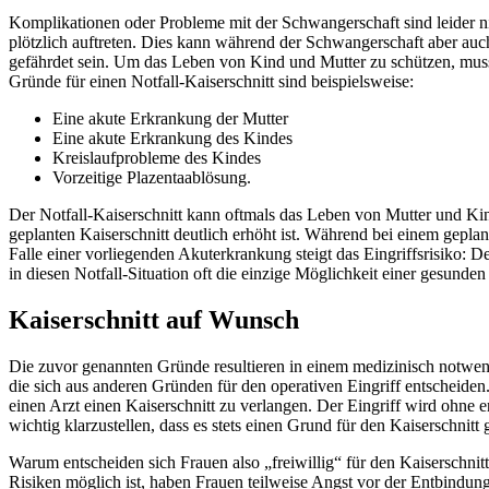
Komplikationen oder Probleme mit der Schwangerschaft sind leider ni
plötzlich auftreten. Dies kann während der Schwangerschaft aber a
gefährdet sein. Um das Leben von Kind und Mutter zu schützen, muss
Gründe für einen Notfall-Kaiserschnitt sind beispielsweise:
Eine akute Erkrankung der Mutter
Eine akute Erkrankung des Kindes
Kreislaufprobleme des Kindes
Vorzeitige Plazentaablösung.
Der Notfall-Kaiserschnitt kann oftmals das Leben von Mutter und Kind
geplanten Kaiserschnitt deutlich erhöht ist. Während bei einem gepla
Falle einer vorliegenden Akuterkrankung steigt das Eingriffsrisiko: D
in diesen Notfall-Situation oft die einzige Möglichkeit einer gesunde
Kaiserschnitt auf Wunsch
Die zuvor genannten Gründe resultieren in einem medizinisch notwen
die sich aus anderen Gründen für den operativen Eingriff entscheiden
einen Arzt einen Kaiserschnitt zu verlangen. Der Eingriff wird ohne
wichtig klarzustellen, dass es stets einen Grund für den Kaiserschnitt
Warum entscheiden sich Frauen also „freiwillig“ für den Kaiserschni
Risiken möglich ist, haben Frauen teilweise Angst vor der Entbindung