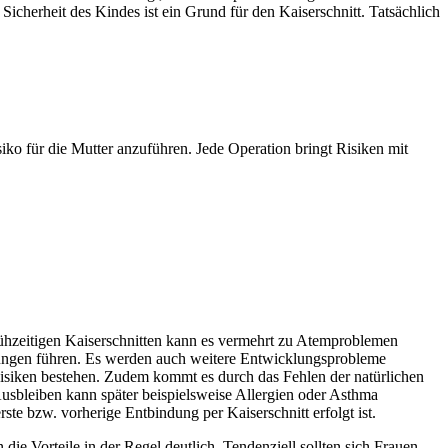
Sicherheit des Kindes ist ein Grund für den Kaiserschnitt. Tatsächlich
iko für die Mutter anzuführen. Jede Operation bringt Risiken mit
rühzeitigen Kaiserschnitten kann es vermehrt zu Atemproblemen
ungen führen. Es werden auch weitere Entwicklungsprobleme
e Risiken bestehen. Zudem kommt es durch das Fehlen der natürlichen
usbleiben kann später beispielsweise Allergien oder Asthma
ste bzw. vorherige Entbindung per Kaiserschnitt erfolgt ist.
 Vorteile in der Regel deutlich. Tendenziell sollten sich Frauen