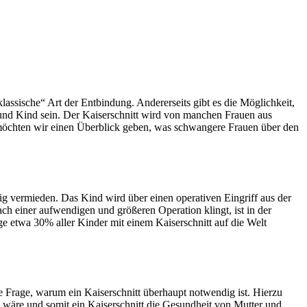
lassische“ Art der Entbindung. Andererseits gibt es die Möglichkeit,
er und Kind sein. Der Kaiserschnitt wird von manchen Frauen aus
g möchten wir einen Überblick geben, was schwangere Frauen über den
ig vermieden. Das Kind wird über einen operativen Eingriff aus der
 einer aufwendigen und größeren Operation klingt, ist in der
ge etwa 30% aller Kinder mit einem Kaiserschnitt auf die Welt
die Frage, warum ein Kaiserschnitt überhaupt notwendig ist. Hierzu
 wäre und somit ein Kaiserschnitt die Gesundheit von Mutter und