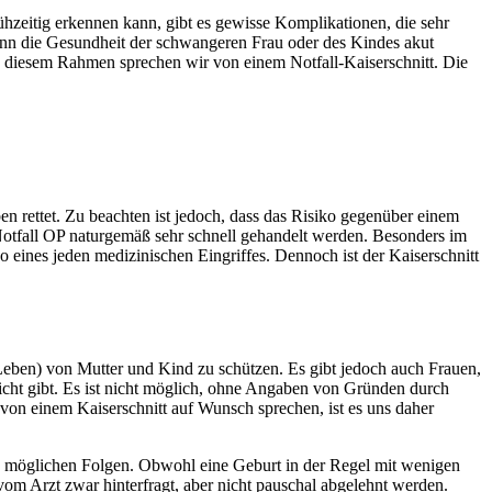
hzeitig erkennen kann, gibt es gewisse Komplikationen, die sehr
ann die Gesundheit der schwangeren Frau oder des Kindes akut
n diesem Rahmen sprechen wir von einem Notfall-Kaiserschnitt. Die
en rettet. Zu beachten ist jedoch, dass das Risiko gegenüber einem
r Notfall OP naturgemäß sehr schnell gehandelt werden. Besonders im
ko eines jeden medizinischen Eingriffes. Dennoch ist der Kaiserschnitt
Leben) von Mutter und Kind zu schützen. Es gibt jedoch auch Frauen,
 nicht gibt. Es ist nicht möglich, ohne Angaben von Gründen durch
von einem Kaiserschnitt auf Wunsch sprechen, ist es uns daher
den möglichen Folgen. Obwohl eine Geburt in der Regel mit wenigen
vom Arzt zwar hinterfragt, aber nicht pauschal abgelehnt werden.