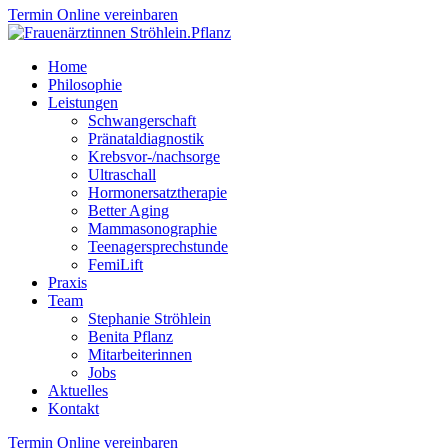
Termin Online vereinbaren
Home
Philosophie
Leistungen
Schwangerschaft
Pränataldiagnostik
Krebsvor-/nachsorge
Ultraschall
Hormonersatztherapie
Better Aging
Mammasonographie
Teenagersprechstunde
FemiLift
Praxis
Team
Stephanie Ströhlein
Benita Pflanz
Mitarbeiterinnen
Jobs
Aktuelles
Kontakt
Termin Online vereinbaren