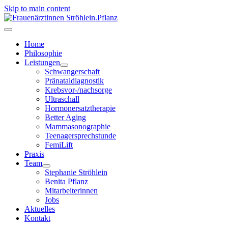
Skip to main content
Home
Philosophie
Leistungen
Schwangerschaft
Pränataldiagnostik
Krebsvor-/nachsorge
Ultraschall
Hormonersatztherapie
Better Aging
Mammasonographie
Teenagersprechstunde
FemiLift
Praxis
Team
Stephanie Ströhlein
Benita Pflanz
Mitarbeiterinnen
Jobs
Aktuelles
Kontakt