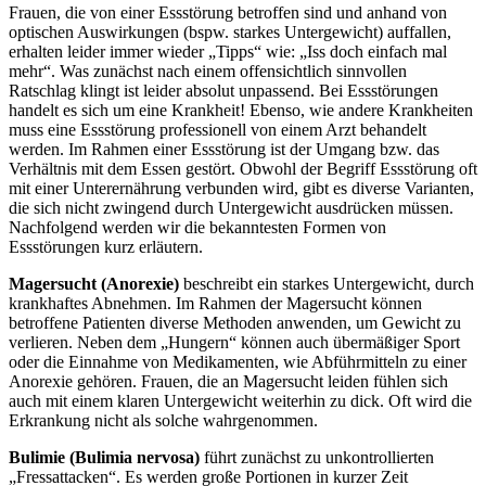
Frauen, die von einer Essstörung betroffen sind und anhand von
optischen Auswirkungen (bspw. starkes Untergewicht) auffallen,
erhalten leider immer wieder „Tipps“ wie: „Iss doch einfach mal
mehr“. Was zunächst nach einem offensichtlich sinnvollen
Ratschlag klingt ist leider absolut unpassend. Bei Essstörungen
handelt es sich um eine Krankheit! Ebenso, wie andere Krankheiten
muss eine Essstörung professionell von einem Arzt behandelt
werden. Im Rahmen einer Essstörung ist der Umgang bzw. das
Verhältnis mit dem Essen gestört. Obwohl der Begriff Essstörung oft
mit einer Unterernährung verbunden wird, gibt es diverse Varianten,
die sich nicht zwingend durch Untergewicht ausdrücken müssen.
Nachfolgend werden wir die bekanntesten Formen von
Essstörungen kurz erläutern.
Magersucht (Anorexie)
beschreibt ein starkes Untergewicht, durch
krankhaftes Abnehmen. Im Rahmen der Magersucht können
betroffene Patienten diverse Methoden anwenden, um Gewicht zu
verlieren. Neben dem „Hungern“ können auch übermäßiger Sport
oder die Einnahme von Medikamenten, wie Abführmitteln zu einer
Anorexie gehören. Frauen, die an Magersucht leiden fühlen sich
auch mit einem klaren Untergewicht weiterhin zu dick. Oft wird die
Erkrankung nicht als solche wahrgenommen.
Bulimie (Bulimia nervosa)
führt zunächst zu unkontrollierten
„Fressattacken“. Es werden große Portionen in kurzer Zeit