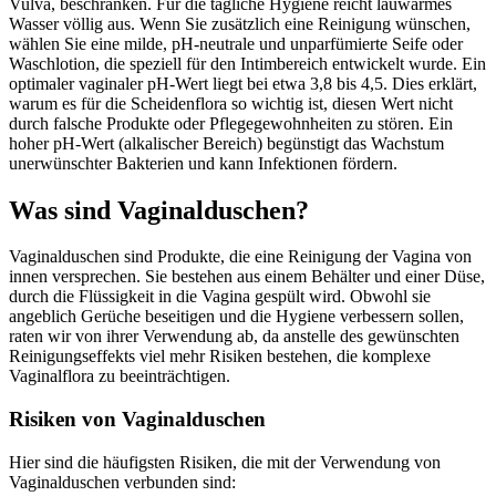
Vulva, beschränken. Für die tägliche Hygiene reicht lauwarmes
Wasser völlig aus. Wenn Sie zusätzlich eine Reinigung wünschen,
wählen Sie eine milde, pH-neutrale und unparfümierte Seife oder
Waschlotion, die speziell für den Intimbereich entwickelt wurde. Ein
optimaler vaginaler pH-Wert liegt bei etwa 3,8 bis 4,5. Dies erklärt,
warum es für die Scheidenflora so wichtig ist, diesen Wert nicht
durch falsche Produkte oder Pflegegewohnheiten zu stören. Ein
hoher pH-Wert (alkalischer Bereich) begünstigt das Wachstum
unerwünschter Bakterien und kann Infektionen fördern.
Was sind Vaginalduschen?
Vaginalduschen sind Produkte, die eine Reinigung der Vagina von
innen versprechen. Sie bestehen aus einem Behälter und einer Düse,
durch die Flüssigkeit in die Vagina gespült wird. Obwohl sie
angeblich Gerüche beseitigen und die Hygiene verbessern sollen,
raten wir von ihrer Verwendung ab, da anstelle des gewünschten
Reinigungseffekts viel mehr Risiken bestehen, die komplexe
Vaginalflora zu beeinträchtigen.
Risiken von Vaginalduschen
Hier sind die häufigsten Risiken, die mit der Verwendung von
Vaginalduschen verbunden sind: