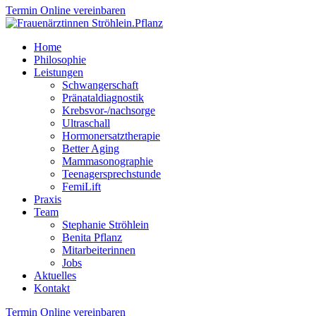
Termin Online vereinbaren
Home
Philosophie
Leistungen
Schwangerschaft
Pränataldiagnostik
Krebsvor-/nachsorge
Ultraschall
Hormonersatztherapie
Better Aging
Mammasonographie
Teenagersprechstunde
FemiLift
Praxis
Team
Stephanie Ströhlein
Benita Pflanz
Mitarbeiterinnen
Jobs
Aktuelles
Kontakt
Termin Online vereinbaren