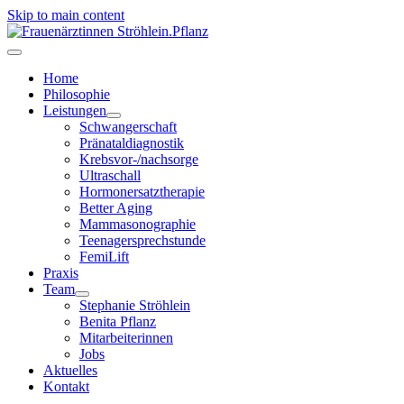
Skip to main content
Home
Philosophie
Leistungen
Schwangerschaft
Pränataldiagnostik
Krebsvor-/nachsorge
Ultraschall
Hormonersatztherapie
Better Aging
Mammasonographie
Teenagersprechstunde
FemiLift
Praxis
Team
Stephanie Ströhlein
Benita Pflanz
Mitarbeiterinnen
Jobs
Aktuelles
Kontakt