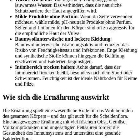
lauwarmes Wasser. Das verhindert, dass die natürliche
Schutzbarriere der Haut angegriffen wird.
Milde Produkte ohne Parfum
: Wenn du Seife verwenden
möchtest, wähle milde, pH-neutrale Produkte ohne Parfum.
Seifen und Lotionen für den Körper sind oft zu aggressiv für
die empfindliche Haut der Vulva.
Baumwollunterwäsche und lockere Kleidung
:
Baumwollunterwäsche ist atmungsaktiv und reduziert das
Risiko von Feuchtigkeitsstau und Infektionen. Enge Kleidung
und synthetische Stoffe können hingegen die Belüftung
erschweren und Bakterien begünstigen.
Intimbereich trocken halten
: Achte darauf, dass der
Intimbereich trocken bleibt, besonders nach dem Sport oder
Schwimmen. Feuchtigkeit ist der ideale Nährboden für Keime
und Pilze.
Wie sich die Ernährung auswirkt
Die Ernährung spielt eine wesentliche Rolle für das Wohlbefinden
des gesamten Körpers – und das gilt auch für die Scheidenflora.
Eine ausgewogene Ernährung mit viel frischem Obst, Gemüse,
Vollkornprodukten und ungesättigten Fettsäuren fördert die
Gesundheit des Immunsystems und unterstützt eine gesunde
Bakterienflora.