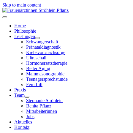
Skip to main content
Home
Philosophie
Leistungen
Schwangerschaft
Pränataldiagnostik
Krebsvor-/nachsorge
Ultraschall
Hormonersatztherapie
Better Aging
Mammasonographie
Teenagersprechstunde
FemiLift
Praxis
Team
Stephanie Ströhlein
Benita Pflanz
Mitarbeiterinnen
Jobs
Aktuelles
Kontakt