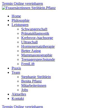
Termin Online vereinbaren
Home
Philosophie
Leistungen
Schwangerschaft
Pränataldiagnostik
Krebsvor-/nachsorge
Ultraschall
Hormonersatztherapie
Better Aging
Mammasonographie
Teenagersprechstunde
FemiLift
Praxis
Team
Stephanie Ströhlein
Benita Pflanz
Mitarbeiterinnen
Jobs
Aktuelles
Kontakt
Termin Online vereinbaren