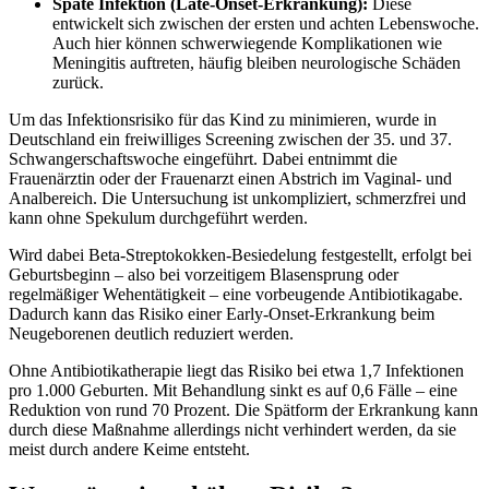
Späte Infektion (Late-Onset-Erkrankung):
Diese
entwickelt sich zwischen der ersten und achten Lebenswoche.
Auch hier können schwerwiegende Komplikationen wie
Meningitis auftreten, häufig bleiben neurologische Schäden
zurück.
Um das Infektionsrisiko für das Kind zu minimieren, wurde in
Deutschland ein freiwilliges Screening zwischen der 35. und 37.
Schwangerschaftswoche eingeführt. Dabei entnimmt die
Frauenärztin oder der Frauenarzt einen Abstrich im Vaginal- und
Analbereich. Die Untersuchung ist unkompliziert, schmerzfrei und
kann ohne Spekulum durchgeführt werden.
Wird dabei Beta-Streptokokken-Besiedelung festgestellt, erfolgt bei
Geburtsbeginn – also bei vorzeitigem Blasensprung oder
regelmäßiger Wehentätigkeit – eine vorbeugende Antibiotikagabe.
Dadurch kann das Risiko einer Early-Onset-Erkrankung beim
Neugeborenen deutlich reduziert werden.
Ohne Antibiotikatherapie liegt das Risiko bei etwa 1,7 Infektionen
pro 1.000 Geburten. Mit Behandlung sinkt es auf 0,6 Fälle – eine
Reduktion von rund 70 Prozent. Die Spätform der Erkrankung kann
durch diese Maßnahme allerdings nicht verhindert werden, da sie
meist durch andere Keime entsteht.