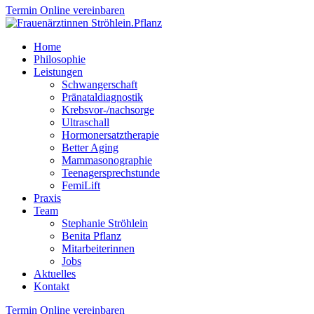
Termin Online vereinbaren
Home
Philosophie
Leistungen
Schwangerschaft
Pränataldiagnostik
Krebsvor-/nachsorge
Ultraschall
Hormonersatztherapie
Better Aging
Mammasonographie
Teenagersprechstunde
FemiLift
Praxis
Team
Stephanie Ströhlein
Benita Pflanz
Mitarbeiterinnen
Jobs
Aktuelles
Kontakt
Termin Online vereinbaren