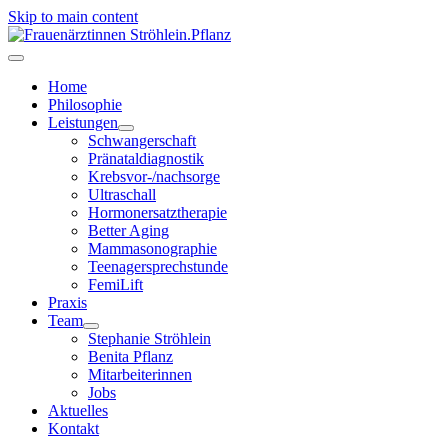
Skip to main content
Home
Philosophie
Leistungen
Schwangerschaft
Pränataldiagnostik
Krebsvor-/nachsorge
Ultraschall
Hormonersatztherapie
Better Aging
Mammasonographie
Teenagersprechstunde
FemiLift
Praxis
Team
Stephanie Ströhlein
Benita Pflanz
Mitarbeiterinnen
Jobs
Aktuelles
Kontakt